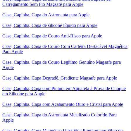
Carregamento Sem Fio Magsafe para Apple
Case, Capinha, Capa do Astronauta para Apple
Case, Capinha, Capa de silicone líquido para Apple
Case, Capinha, Capa de Couro Anti-Risco para Apple
Case, Capinha, Capa de Couro Com Carteira Destacável Magnética
Para Apple
Case, Capinha, Capa de Couro Legítimo Genuíno Magsafe para
Apple
Case, Capinha, Capa Degradê, Gradiente Magsafe para Apple
Case, Capinha, Capa com Pintura em Aquarela à Prova de Choque
em Silicone para Apple
Case, Capinha, Capa com Acabamento Ouro e Cristal para Apple
Case, Capinha, Capa do Astronauta Metalizado Colorido Para
Apple
Case, Capinha, Capa Magnética Ultra Fina Premium em Fibra de