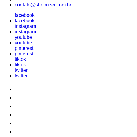
contato@shoprizer.com.br
facebook
facebook
instagram
instagram
youtube
youtube
pinterest
pinterest
tiktok
tiktok
twitter
twitter